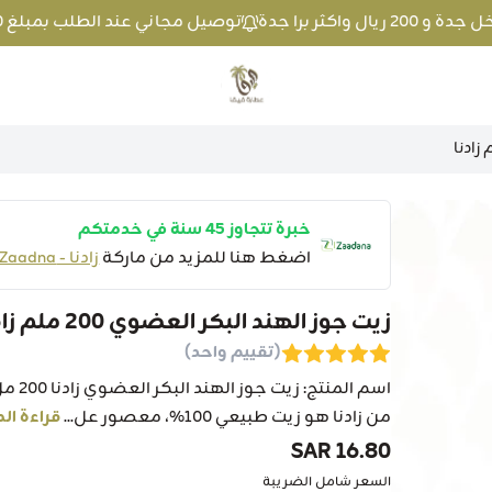
توصيل مجاني عند الطلب بمبلغ 100 ريال واكثر داخل جدة و 200 ريال واكثر برا جدة
متجر عطارة فيفا
خبرة تتجاوز 45 سنة في خدمتكم
اضغط هنا للمزيد من ماركة
زادنا - Zaadna
زيت جوز الهند البكر العضوي 200 ملم زادنا
(تقييم واحد)
اسم ا
من زادنا هو زيت طبيعي 100%، معصور عل...
قراءة الم
16.80 SAR
السعر شامل الضريبة