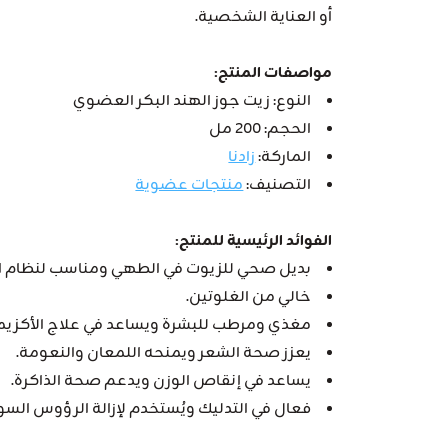
أو العناية الشخصية.
مواصفات المنتج:
النوع: زيت جوز الهند البكر العضوي
الحجم: 200 مل
الماركة:
زادنا
التصنيف:
منتجات عضوية
الفوائد الرئيسية للمنتج:
بديل صحي للزيوت في الطهي ومناسب لنظام الك
خالي من الغلوتين.
مغذي ومرطب للبشرة ويساعد في علاج الأكزيما 
يعزز صحة الشعر ويمنحه اللمعان والنعومة.
يساعد في إنقاص الوزن ويدعم صحة الذاكرة.
فعال في التدليك ويُستخدم لإزالة الرؤوس السود