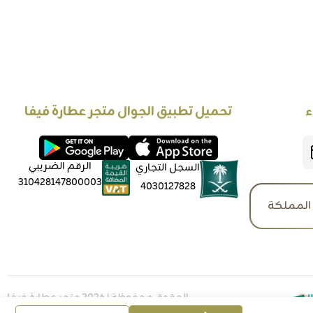
ء
تحميل تطبيق الجوال متجر عطارة فيفا
الرقم الضريبي
السجل التجاري
310428147800003
4030127828
المملكة
الحقوق محفوظة | 2026
متجر عطارة فيفا