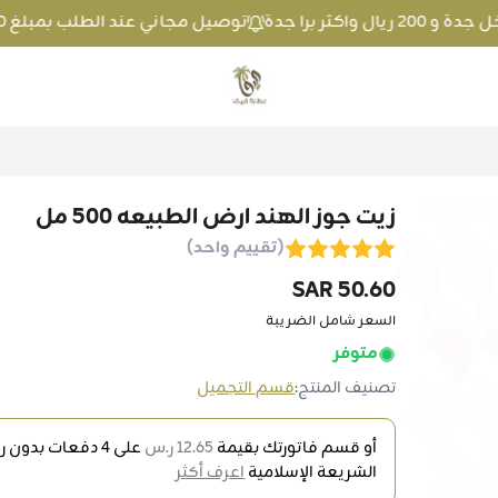
توصيل مجاني عند الطلب بمبلغ 100 ريال واكثر داخل جدة و 200 ريال واكثر برا جدة
متجر عطارة فيفا
زيت جوز الهند ارض الطبيعه 500 مل
(تقييم واحد)
50.60 SAR
السعر شامل الضريبة
متوفر
تصنيف المنتج:
قسم التجميل
أو قسم فاتورتك بقيمة
12.65 ر.س
على
4
دفعات بدون رس
الشريعة الإسلامية
اعرف أكثر