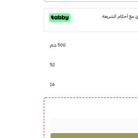
500 جم
52
16