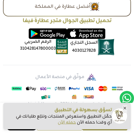
أفضل عطارة في المملكة
تحميل تطبيق الجوال متجر عطارة فيفا
الرقم الضريبي
السجل التجاري
310428147800003
4030127828
موثّق في منصة الأعمال
الحقوق محفوظة | 2026
متجر عطارة فيفا
تسوَّق بسهولة في التطبيق
حمِّل التطبيق واستعرض المنتجات وتتبّع طلباتك في
أي وقت! حمله الآن
حمله الآن
اشتري الآن