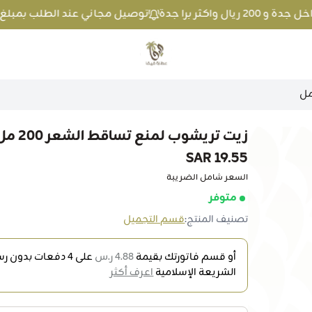
توصيل مجاني عند الطلب بمبلغ 100 ريال واكثر داخل جدة و 200 ريال واكثر برا جدة
متجر عطارة فيفا
زيت تريشوب لمنع تساقط الشعر 200 مل
19.55 SAR
السعر شامل الضريبة
متوفر
تصنيف المنتج:
قسم التجميل
أو قسم فاتورتك بقيمة
4.88 ر.س
على
4
دفعات بدون رسو
الشريعة الإسلامية
اعرف أكثر