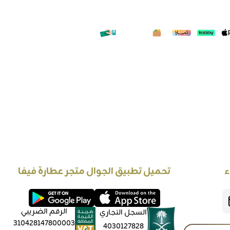
ء
تحميل تطبيق الجوال متجر عطارة فيفا
الرقم الضريبي
السجل التجاري
310428147800003
4030127828