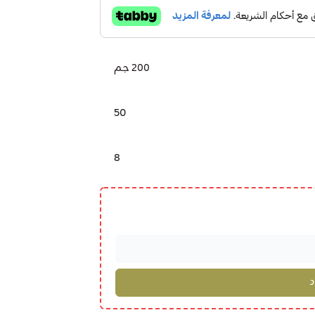
200 جم
50
8