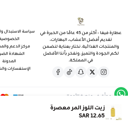
سياسة الاستبدال وا
عطارة فيفا - أكثر من 45 عامًا من الخبرة في
الخصوصية
تقديم أفضل الأعشاب، البهارات،
والمنتجات الغذائية. نختار بعناية لنضمن
مركز الدعم والم
لكم الجودة والتميز، ونفخر بأننا الأفضل
الشهادة الضر
في المملكة.
المدونة
الإستفسارات وال
موثّق في منصة الأعمال
زيت اللوز المر معصرة
12.65 SAR