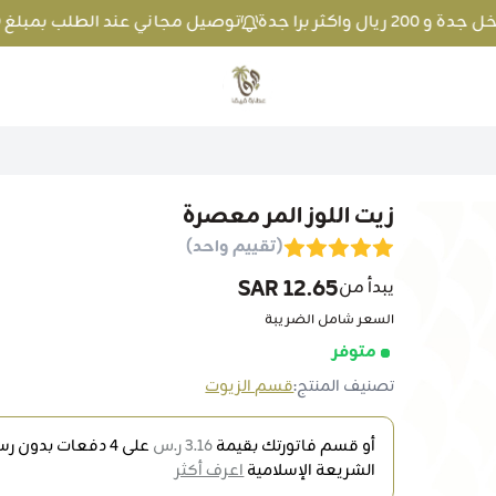
توصيل مجاني عند الطلب بمبلغ 100 ريال واكثر داخل جدة و 200 ريال واكثر برا جدة
متجر عطارة فيفا
زيت اللوز المر معصرة
(تقييم واحد)
12.65 SAR
يبدأ من
السعر شامل الضريبة
متوفر
تصنيف المنتج:
قسم الزيوت
أو قسم فاتورتك بقيمة
3.16 ر.س
على
4
دفعات بدون رسو
الشريعة الإسلامية
اعرف أكثر