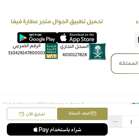
ء
تحميل تطبيق الجوال متجر عطارة فيفا
الرقم الضريبي
السجل التجاري
310428147800003
4030127828
المملكة
الحقوق محفوظة | 2026
متجر عطارة فيفا
أضف للسلة
اشتري الآن