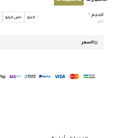
الحجم
*
كيلو
نص كيلو
اختر
السعر