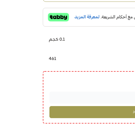
0.1 كجم
461