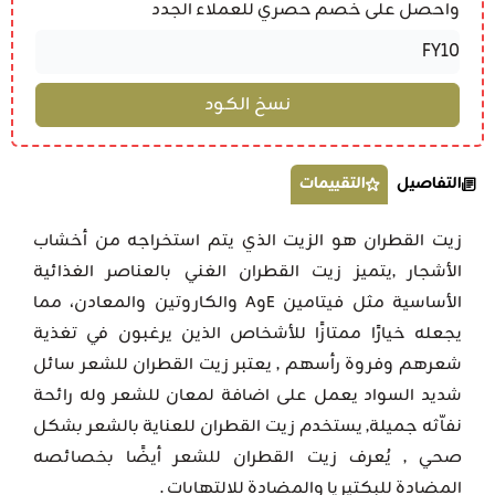
واحصل على خصم حصري للعملاء الجدد
التفاصيل
التقييمات
زيت القطران هو الزيت الذي يتم استخراجه من أخشاب
الأشجار ,يتميز زيت القطران الغني بالعناصر الغذائية
الأساسية مثل فيتامين EوA والكاروتين والمعادن، مما
يجعله خيارًا ممتازًا للأشخاص الذين يرغبون في تغذية
شعرهم وفروة رأسهم , يعتبر زيت القطران للشعر سائل
شديد السواد يعمل على اضافة لمعان للشعر وله رائحة
نفاّثه جميلة, يستخدم زيت القطران للعناية بالشعر بشكل
صحي , يُعرف زيت القطران للشعر أيضًا بخصائصه
المضادة للبكتيريا والمضادة للالتهابات .