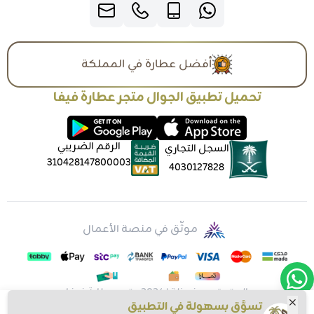
أفضل عطارة في المملكة
تحميل تطبيق الجوال متجر عطارة فيفا
الرقم الضريبي
السجل التجاري
310428147800003
4030127828
موثّق في منصة الأعمال
الحقوق محفوظة | 2026
متجر عطارة فيفا
تسوَّق بسهولة في التطبيق