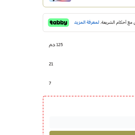
125 جم
21
7