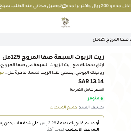
توصيل مجاني عند الطلب بمبلغ 100 ريال واكثر داخل جدة و 200 ريال واكثر برا جدة
متجر عطارة فيفا
ا المروج 125مل
زيت الزيوت السبعة صفا المروج 125مل
ارتقِ بجمالك مع زيت الزيوت السبعة من صفا المروج،
روتينك اليومي. يضفي هذا الزيت لمسة فاخرة عل...
قر
13.14 SAR
السعر شامل الضريبة
متوفر
تصنيف المنتج:
جميع المنتجات
أو قسم فاتورتك بقيمة
3.28 ر.س
على
4
دفعات بدون رسو
الشريعة الإسلامية
اعرف أكثر