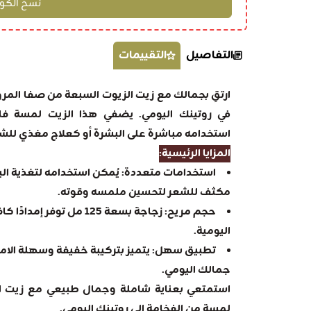
التفاصيل
التقييمات
ارتقِ بجمالك مع زيت الزيوت السبعة من صفا المر
في روتينك اليومي. يضفي هذا الزيت لمسة 
استخدامه مباشرة على البشرة أو كعلاج مغذي للشع
المزايا الرئيسية:
استخدامات متعددة: يُمكن استخدامه لتغذية ال
مكثف للشعر لتحسين ملمسه وقوته.
حجم مريح: زجاجة بسعة 125 م
اليومية.
تطبيق سهل: يتميز بتركيبة خفيفة وسهلة الامت
جمالك اليومي.
استمتعي بعناية شاملة وجمال طبيعي مع زيت ا
لمسة من الفخامة إلى روتينك اليومي.