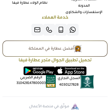
نظام الولاء عطارة فيفا
المدونة
الإستفسارات والشكاوي
خدمة العملاء
أفضل عطارة في المملكة
تحميل تطبيق الجوال متجر عطارة فيفا
الرقم الضريبي
السجل التجاري
310428147800003
4030127828
موثّق في منصة الأعمال