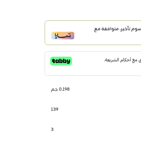
وم تأخير، متوافقة مع
0.198 جم
139
3