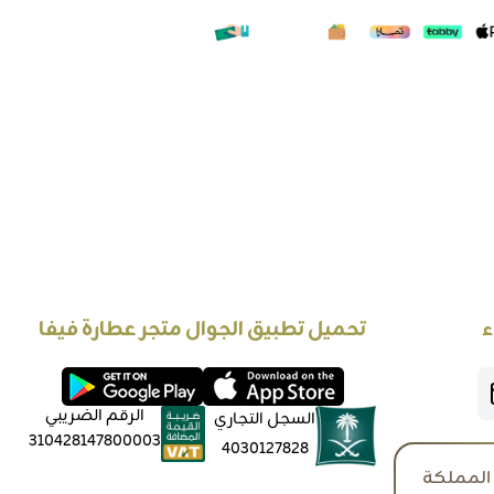
ء
تحميل تطبيق الجوال متجر عطارة فيفا
الرقم الضريبي
السجل التجاري
310428147800003
4030127828
المملكة