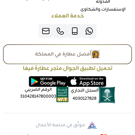
المدونة
الإستفسارات والشكاوي
خدمة العملاء
أفضل عطارة في المملكة
تحميل تطبيق الجوال متجر عطارة فيفا
الرقم الضريبي
السجل التجاري
310428147800003
4030127828
موثّق في منصة الأعمال