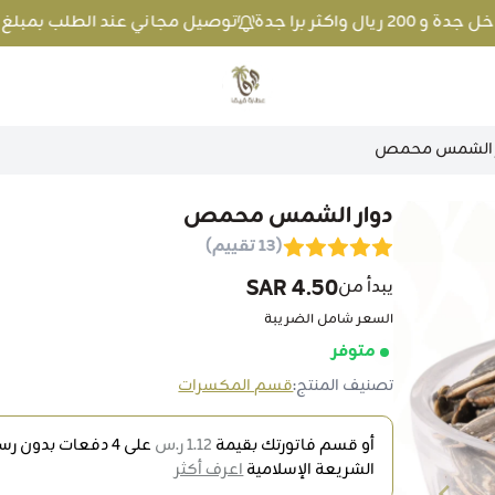
توصيل مجاني عند الطلب بمبلغ 100 ريال واكثر داخل جدة و 200 ريال واكثر برا جدة
متجر عطارة فيفا
ر الشمس محمص
دوار الشمس محمص
(13 تقييم)
4.50 SAR
يبدأ من
السعر شامل الضريبة
متوفر
تصنيف المنتج:
قسم المكسرات
أو قسم فاتورتك بقيمة
1.12 ر.س
على
4
دفعات بدون رسو
الشريعة الإسلامية
اعرف أكثر