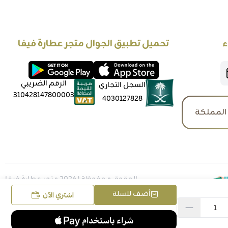
ء
تحميل تطبيق الجوال متجر عطارة فيفا
الرقم الضريبي
السجل التجاري
310428147800003
4030127828
المملكة
الحقوق محفوظة | 2026
متجر عطارة فيفا
أضف للسلة
اشتري الآن