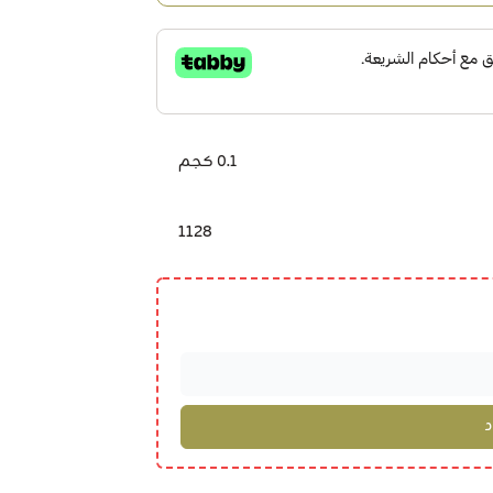
0.1 كجم
1128