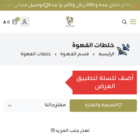
توصيل مجاني عند الطلب بمبلغ 100 ريال واكثر داخل جد
0
0
متجر عطارة فيفا
خلطات القهوة
الرئيسية
قسـم القـهـوة
خلطات القهوة
أضف للسلة لتطبيق
العرض
التصفية والفلترة
تعذر جلب المزيد😢