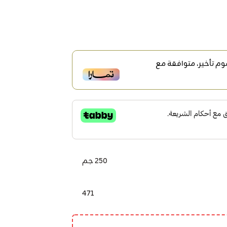
م تأخير، متوافقة مع
250 جم
471