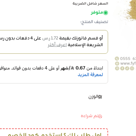
السعر شامل الضريبة
متوفر
تصنيف المنتج:
أو قسم فاتورتك بقيمة
1.72 ر.س
على
4
دفعات بدون رسو
الشريعة الإسلامية
اعرف أكثر
الوزن
تم شراءه
اول طلب لك ؟ استخدم كود الخصم