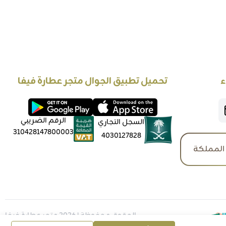
ء
تحميل تطبيق الجوال متجر عطارة فيفا
الرقم الضريبي
السجل التجاري
310428147800003
4030127828
المملكة
الحقوق محفوظة | 2026
متجر عطارة فيفا