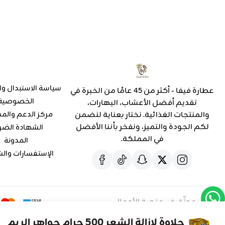
سياسة الاستبدال وا
عطارة فيفا - أكثر من 45 عامًا من الخبرة في
الخصوصية
تقديم أفضل الأعشاب، البهارات،
والمنتجات الغذائية. نختار بعناية لنضمن
مركز الدعم والم
لكم الجودة والتميز، ونفخر بأننا الأفضل
الشهادة الضر
في المملكة.
المدونة
الإستفسارات وال
موثّق في منصة الأعمال
حلاوة لازالة الشعر 500 جرام جواهر الريم