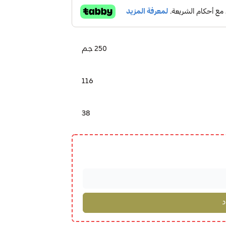
250 جم
116
38