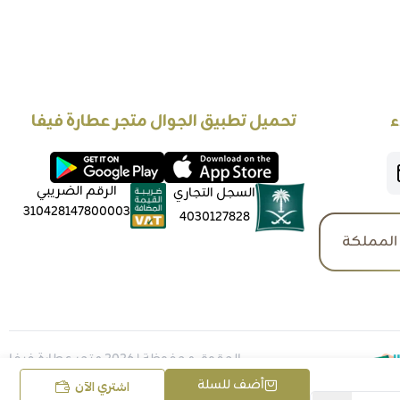
ء
تحميل تطبيق الجوال متجر عطارة فيفا
الرقم الضريبي
السجل التجاري
310428147800003
4030127828
المملكة
الحقوق محفوظة | 2026
متجر عطارة فيفا
أضف للسلة
اشتري الآن