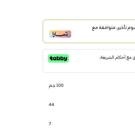
م تأخير، متوافقة مع
100 جم
44
7