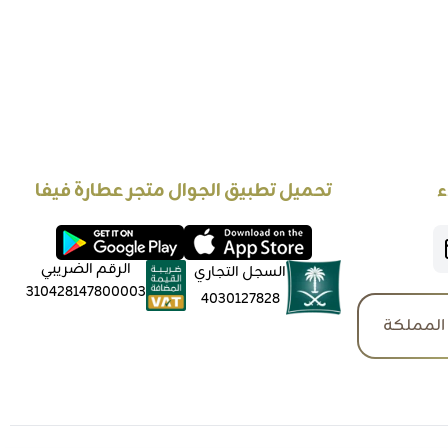
ء
تحميل تطبيق الجوال متجر عطارة فيفا
الرقم الضريبي
السجل التجاري
310428147800003
4030127828
المملكة