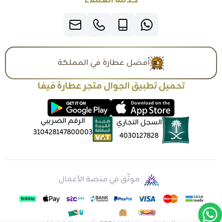
خدمة العملاء
أفضل عطارة في المملكة
تحميل تطبيق الجوال متجر عطارة فيفا
الرقم الضريبي
السجل التجاري
310428147800003
4030127828
موثّق في منصة الأعمال