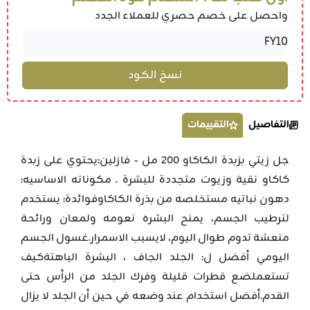
واحصل على خصم حصري للعملاء الجدد
التفاصيل
التقييمات
جل زيتي بزبدة الكاكاو 200 مل - فازلين:يحتوي على زبدة
كاكاو نقية وزيوت متجددة للبشرة . مكوناته الاساسيه:
دهون نباتيه مستخلصه من بذرة الكاكاوفوائدة: يستخدم
لترطيب الجسم، يمنح البشره نعومه ولمعان ورائحة
منعشة تدوم طوال اليوم، لايسبب الاسمرار.غسول الجسم
اليومي أفضل ل: الجلد الجاف ، البشرة الباهتةكيف
تستعملضع قطرات قليلة وفرك الجلد من الرأس حتى
القدم.أفضل استخدام عند وضعه في حين أن الجلد لا يزال