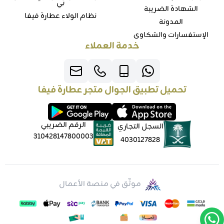
بي
الشهادة الضريبة
نظام الولاء عطارة فيفا
المدونة
الإستفسارات والشكاوي
خدمة العملاء
تحميل تطبيق الجوال متجر عطارة فيفا
الرقم الضريبي
السجل التجاري
310428147800003
4030127828
موثّق في منصة الأعمال