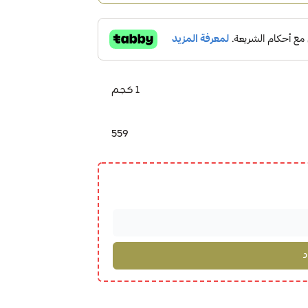
1 كجم
559