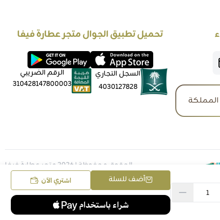
ء
تحميل تطبيق الجوال متجر عطارة فيفا
الرقم الضريبي
السجل التجاري
310428147800003
4030127828
المملكة
الحقوق محفوظة | 2026
متجر عطارة فيفا
أضف للسلة
اشتري الآن