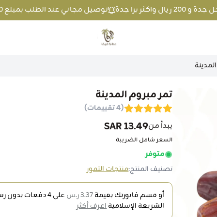
توصيل مجاني عند الطلب بمبلغ 100 ريال واكثر داخل جدة و 200 ريال واكثر برا جدة
متجر عطارة فيفا
المدينة
تمر مبروم المدينة
(4 تقييمات)
13.49 SAR
يبدأ من
السعر شامل الضريبة
متوفر
تصنيف المنتج:
منتجات التمور
أو قسم فاتورتك بقيمة
3.37 ر.س
على
4
دفعات بدون رسو
الشريعة الإسلامية
اعرف أكثر