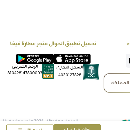
ء
تحميل تطبيق الجوال متجر عطارة فيفا
الرقم الضريبي
السجل التجاري
310428147800003
4030127828
المملكة
الحقوق محفوظة | 2026
متجر عطارة فيفا
أضف للسلة