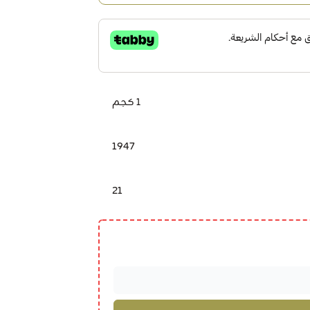
1 كجم
1947
21