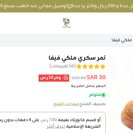
توصيل مجاني عند الطلب بمبلغ 100 ريال واكثر داخل جدة و 200 ريال واكثر برا جدة
متجر عطارة فيفا
ملكي فيفا
تمر سكري ملكي فيفا
(10 تقييمات)
30 SAR
وفر
10 ر.س
40 SAR
السعر شامل الضريبة
متوفر
تصنيف المنتج:
منتجات التمور
أو قسم فاتورتك بقيمة
7.50 ر.س
على
4
دفعات بدون رسو
الشريعة الإسلامية
اعرف أكثر