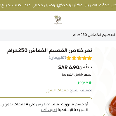
توصيل مجاني عند الطلب بمبلغ 100 ريال واكثر داخل جدة و 200 ريال واكثر برا جدة
متجر عطارة فيفا
صيم الخماش 250جرام
تمر خلاص القصيم الخماش 250جرام
(تقييمان)
6.90 SAR
يبدأ من
السعر شامل الضريبة
متوفر
تصنيف المنتج:
منتجات التمور
أو قسم فاتورتك بقيمة
1.72 ر.س
على
4
دفعات بدون رسو
الشريعة الإسلامية
اعرف أكثر