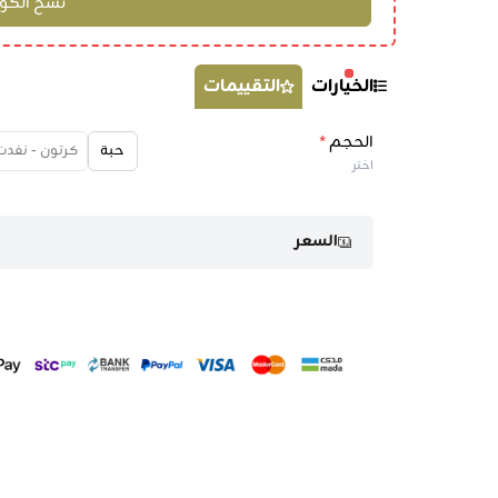
الخيارات
التقييمات
الحجم
*
حبة
كرتون - نفدت
اختر
السعر