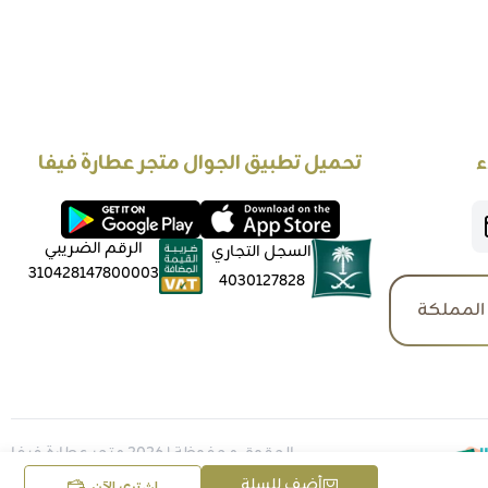
ء
تحميل تطبيق الجوال متجر عطارة فيفا
الرقم الضريبي
السجل التجاري
310428147800003
4030127828
المملكة
الحقوق محفوظة | 2026
متجر عطارة فيفا
أضف للسلة
اشتري الآن