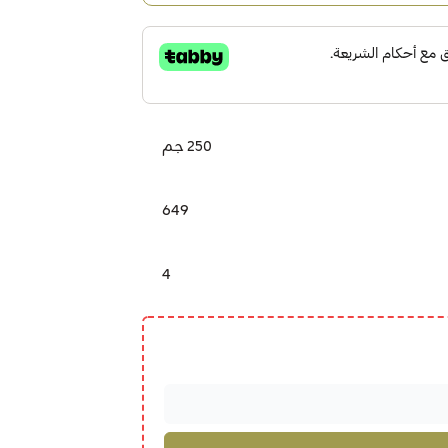
250 جم
649
4