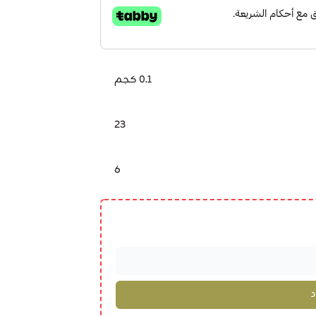
0.1 كجم
23
6