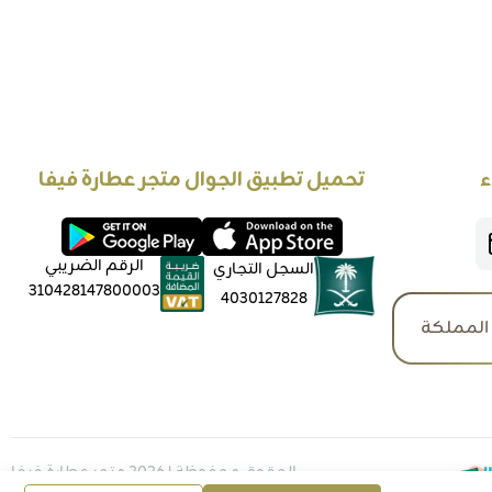
ء
تحميل تطبيق الجوال متجر عطارة فيفا
الرقم الضريبي
السجل التجاري
310428147800003
4030127828
المملكة
الحقوق محفوظة | 2026
متجر عطارة فيفا