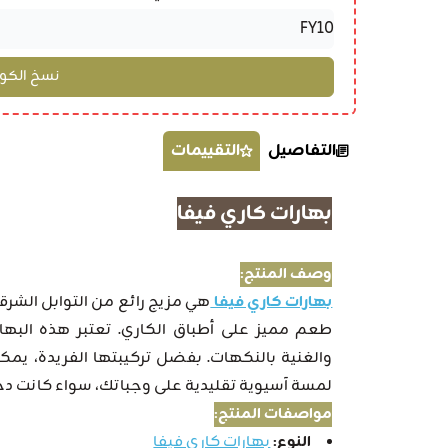
التفاصيل
التقييمات
بهارات كاري فيفا
وصف المنتج:
بهارات كاري فيفا
هي مزيج رائع من التوابل الشرقي
طعم مميز على أطباق الكاري. تعتبر هذه البهارا
والغنية بالنكهات. بفضل تركيبتها الفريدة، يم
لمسة آسيوية تقليدية على وجباتك، سواء كانت دجا
مواصفات المنتج:
النوع:
بهارات كاري فيفا