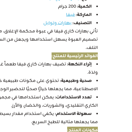
الكمية:
200 جرام
الماركة:
فيفا
التصنيف:
بهارات وتوابل
تأتي بهارات كاري فيفا في عبوة محكمة الإغلاق،
تصميم العبوة يسهل استخدامها ويجعل من السه
التلف.
الفوائد الرئيسية للمنتج:
إثراء النكهة:
تضيف بهارات كاري فيفا طعماً غنياً
ولذة.
صحية وطبيعية:
تحتوي على مكونات طبيعية خال
الاصطناعية، مما يجعلها خيارًا صحيًا لتحضير الوجب
تعدد الاستخدامات:
يمكن استخدامها في مجموعة
الكاري التقليدي، والشوربات، والخضار، والأرز.
سهولة الاستخدام:
يكفي استخدام مقدار بسيط 
مما يجعلها مثالية للطبخ السريع.
مكونات المنتج: