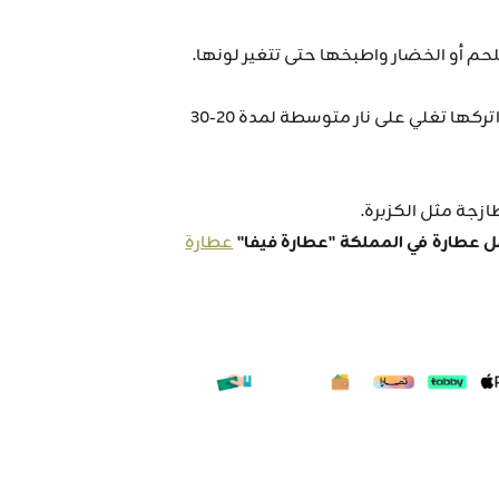
لحم أو الخضار واطبخها حتى تتغير لونها.
أضف الماء أو حليب جوز الهند إلى المكونات، واتركها تغلي على نار متوسطة لمدة 20-30
لطازجة مثل الكزبرة.
عطارة