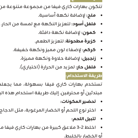
تتكون بهارات كاري فيفا من مجموعة متنوعة من ا
ملح:
لإضافة نكهة أساسية.
فلفل أسود:
لتعزيز النكهة مع لمسة من الحار.
كمون:
لإضافة نكهة دافئة.
كزبرة مطحونة:
لتعزيز الطعم.
كركم:
لإضفاء لون مميز ونكهة خفيفة.
زنجبيل:
لإضافة حلاوة ونكهة مميزة.
فلفل حار:
لمزيد من الحرارة (اختياري).
طريقة الاستخدام:
تستخدم بهارات كاري فيفا بسهولة، مما يجعلها خ
مبتدئين أو محترفين. إليك طريقة استخدام هذه الب
تحضير المكونات:
اختر نوع اللحم أو الخضار المرغوبة، مثل الدجاج
تتبيل اللحم:
اخلط 2-3 ملاعق كبيرة من بهارات كاري في
أو الخضار بالخليط.