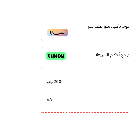
م تأخير، متوافقة مع
200 جم
68