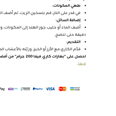
طهي المكونات:
في قدر على النار، قم بتسخين الزيت، ثم أضف ال
إضافة السائل:
دقيقة حتى تنضج.
التقديم:
قدّم الكاري مع الأرز أو الخبز، وزيّنه بالأعشاب ا
احصل على "بهارات كاري فيفا 200 جرام" من أفضل عطارة في المملكة "عطارة فيفا"
فيفا
.