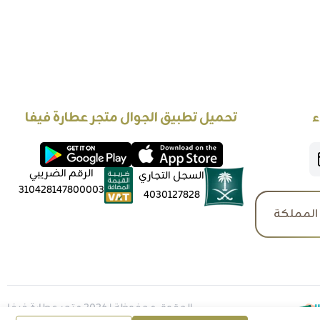
ء
تحميل تطبيق الجوال متجر عطارة فيفا
الرقم الضريبي
السجل التجاري
310428147800003
4030127828
المملكة
الحقوق محفوظة | 2026
متجر عطارة فيفا