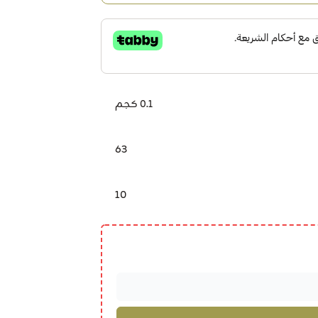
0.1 كجم
63
10