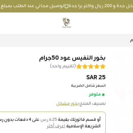
توصيل مجاني عند الطلب بمبلغ 100 ريال واكثر داخل جدة و 200 ريال واكثر برا جدة
متجر عطارة فيفا
بخور النفيس عود 50جرام
(تقييم واحد)
25 SAR
السعر شامل الضريبة
متوفر
تصنيف المنتج:
بخور مشكل
أو قسم فاتورتك بقيمة
6.25 ر.س
على
4
دفعات بدون رسو
الشريعة الإسلامية
اعرف أكثر