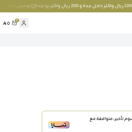
توصيل مجاني عند الطلب بمبلغ 100 ريال واك
0
0
م تأخير، متوافقة مع