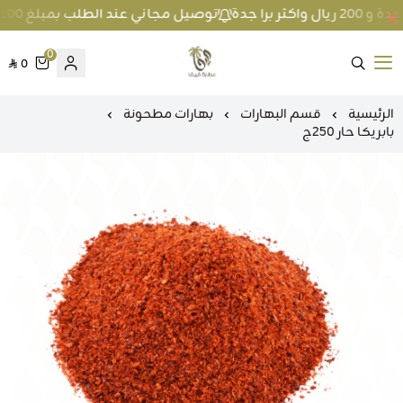
توصيل مجاني عند الطلب بمبلغ 100 ريال واكثر داخل جدة و 200 ريال واكثر برا جدة
0
0
متجر عطارة فيفا
الرئيسية
قسم البهارات
بهارات مطحونة
بابريكا حار 250ج