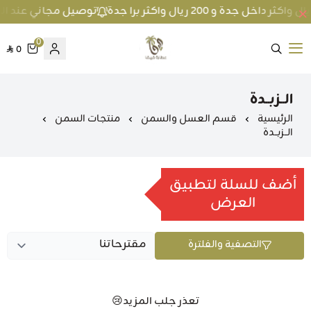
توصيل مجاني عند الطلب بمبلغ 100 ريال واكثر داخل جد
0
0
متجر عطارة فيفا
الــزبــدة
الرئيسية
قسم العسل والسمن
منتجات السمن
الــزبــدة
أضف للسلة لتطبيق
العرض
التصفية والفلترة
تعذر جلب المزيد😢