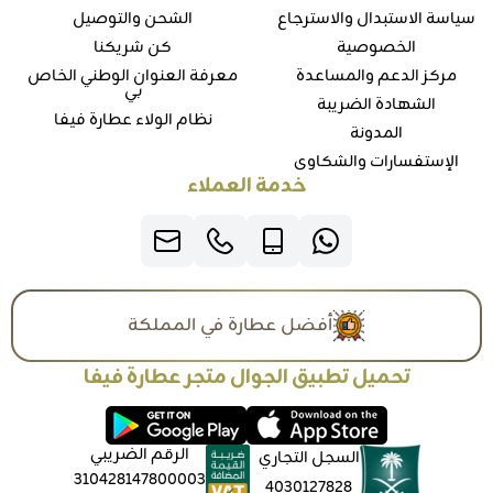
سياسة الاستبدال والاسترجاع
الشحن والتوصيل
الخصوصية
كن شريكنا
مركز الدعم والمساعدة
معرفة العنوان الوطني الخاص
بي
الشهادة الضريبة
نظام الولاء عطارة فيفا
المدونة
الإستفسارات والشكاوي
خدمة العملاء
أفضل عطارة في المملكة
تحميل تطبيق الجوال متجر عطارة فيفا
الرقم الضريبي
السجل التجاري
310428147800003
4030127828