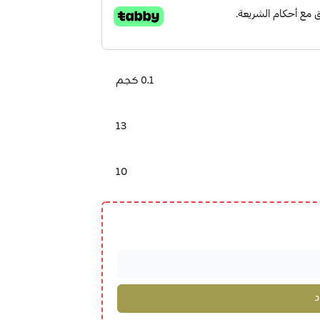
0.1 كجم
13
10